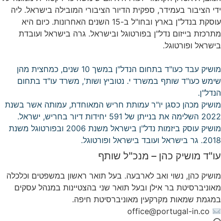
ידי הציבור בעמידר, ספקית הדיור הציבורי המובילה בישראל. ליה
עוסקת בנדל"ן בארץ ובחו"ל ב-15 השנים האחרונות. כיום היא
מתרכזת בייזום נדל"ן בפורטוגל ובישראל. גרה בישראל ועובדת
בישראל ופורטוגל.
מושיק עבד כעו"ד בתחום הנדל"ן במשך 10 שנים, כמחצית מהן
שימש כעו"ד שותף במשרד י. נטוביץ ושות', משרד עו"ד בתחום
הנדל"ן.
מושיק מכהן כסגן יו"ר עמותת חריש המאוחדת, עמותה אשר בשנת
2022 השלימה את בנייתן של 591 יחידות דיור בחריש, ישראל.
מושיק עוסק ביזמות נדל"ן בישראל משנת 2006 ובפורטוגל משנת
2018. גר בישראל ועובד בישראל ופורטוגל.
עו"ד מושיק כהן – מנכ"ל שותף
מושיק כהן, נשוי ואב לארבעה. בעל תואר ראשון במשפטים וכלכלה
מאוניברסיטת בר אילן ובעל תואר שני בהצטיינות במנהל עסקים
במגמת שמאות מקרקעין מאוניברסיטת חיפה.
office@portugal-in.co