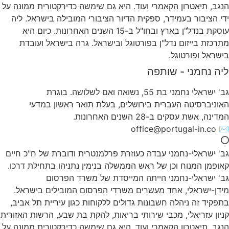
הנגב, תיאטרון הקאמרי ועוד. היא גם שימשה כדירקטורית ממונה על
ידי הציבור בעמידר, ספקית הדיור הציבורי המובילה בישראל. ליה
עוסקת בנדל"ן בארץ ובחו"ל ב-15 השנים האחרונות. כיום היא
מתרכזת בייזום נדל"ן בפורטוגל ובישראל. גרה בישראל ועובדת
בישראל ופורטוגל.
ליה נחמני - שותפה
גב' ישראלי נחמני בת 55, נשואה ואם לשלושה. בוגרת
האוניברסיטה העברית בירושלים, בעלת תואר ראשון במדעי
המדינה, אשת עסקים ב-28 השנים האחרונות.
✉️ office@portugal-in.co
גב' ישראלי-נחמני עבדה כעוזרת פרלמנטרית ודוברת של ח"כ חיים
קאופמן המנוח וכן של ראש הממשלה בנימין נתניהו בתחילת דרכו.
גב' ישראלי-נחמני הייתה המייסדת של משרד הפרסום
מידן-ישראלי, אחד מעשרים משרדי הפרסום המובילים בישראל.
בתפקיד זה ניהלה חשבונות גדולים ללקוחות כגון עיריית תל אביב,
קניון עזריאלי, מכבי שירותי בריאות, להקת בת שבע, הרשות האזורית
הנגב, תיאטרון הקאמרי ועוד. היא גם שימשה כדירקטורית ממונה על