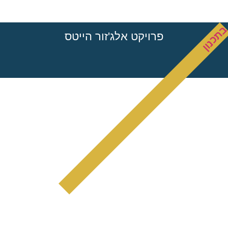
תכנון
פרויקט אלג'זור הייטס