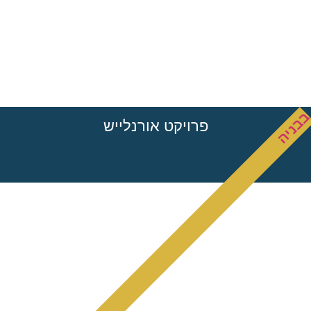
בניה
פרויקט אורנלייש