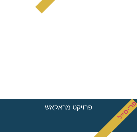
רי-סייל
פרויקט מראקאש