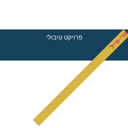
רי-סייל
פרויקט טיבולי