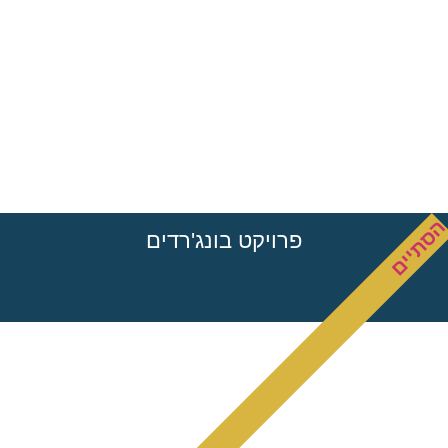
סתיים
פרויקט בונג'רדים